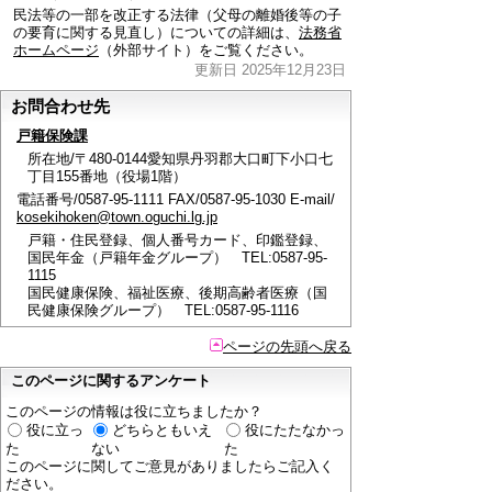
民法等の一部を改正する法律（父母の離婚後等の子
の要育に関する見直し）についての詳細は、
法務省
ホームページ
（外部サイト）をご覧ください。
更新日 2025年12月23日
お問合わせ先
戸籍保険課
所在地/〒480-0144愛知県丹羽郡大口町下小口七
丁目155番地（役場1階）
電話番号/0587-95-1111 FAX/0587-95-1030 E-mail/
kosekihoken@town.oguchi.lg.jp
戸籍・住民登録、個人番号カード、印鑑登録、
国民年金（戸籍年金グループ） TEL:0587-95-
1115
国民健康保険、福祉医療、後期高齢者医療（国
民健康保険グループ） TEL:0587-95-1116
ページの先頭へ戻る
このページに関するアンケート
このページの情報は役に立ちましたか？
役に立っ
どちらともいえ
役にたたなかっ
た
ない
た
このページに関してご意見がありましたらご記入く
ださい。