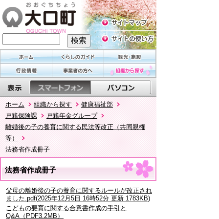
ホーム
組織から探す
健康福祉部
戸籍保険課
戸籍年金グループ
離婚後の子の養育に関する民法等改正（共同親権
等）
法務省作成冊子
法務省作成冊子
父母の離婚後の子の養育に関するルールが改正され
ました.pdf(2025年12月5日 16時52分 更新 1783KB)
こどもの要育に関する合意書作成の手引と
Q&A（PDF3.2MB）