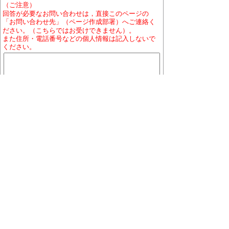
（ご注意）
回答が必要なお問い合わせは，直接このページの
「お問い合わせ先」（ページ作成部署）へご連絡く
ださい。（こちらではお受けできません）。
また住所・電話番号などの個人情報は記入しないで
ください。
ホームページについて
プライバシーポリシー
免責
事項
著作権について
RSSの配信説明
大口町役場 〒480-0144 愛知県丹羽郡大口町下小口
七丁目155番地
役場地図
電話番号:0587-95-1111(代表)／ファックス:0587-95-
1030
お問い合わせ
業務時間:午前9時から午後4時まで（土曜・日曜日、祝