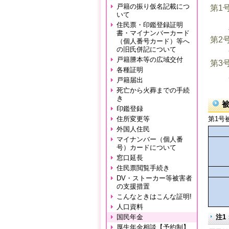
戸籍の振り仮名記載につ
第1
いて
住民票・印鑑登録証明
書・マイナンバーカード
第2
（個人番号カード）等へ
の旧氏併記について
戸籍謄本等の広域交付
第3
各種証明
戸籍届出
死亡から火葬までの手続
き
印鑑登録
住所変更等
第1号
外国人住民
マイナンバー（個人番
号）カードについて
窓口延長
住民票閲覧手続き
DV・ストーカー等被害者
の支援措置
こんなときはこんな証明!
人口資料
国民年金
注1
厚生年金相談【予約制】