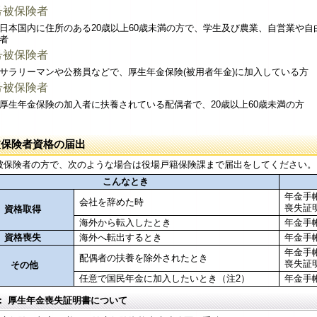
号被保険者
日本国内に住所のある20歳以上60歳未満の方で、学生及び農業、自営業や
者
号被保険者
サラリーマンや公務員などで、厚生年金保険(被用者年金)に加入している方
号被保険者
厚生年金保険の加入者に扶養されている配偶者で、20歳以上60歳未満の方
被保険者資格の届出
被保険者の方で、次のような場合は役場戸籍保険課まで届出をしてください。
こんなとき
年金手
会社を辞めた時
喪失証
資格取得
海外から転入したとき
年金手
資格喪失
海外へ転出するとき
年金手
年金手
配偶者の扶養を除外されたとき
喪失証
その他
任意で国民年金に加入したいとき（注2）
年金手
： 厚生年金喪失証明書について