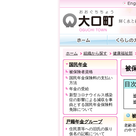
ホーム
組織から探す
健康福祉部
国民年金
被
被保険者資格
国民年金保険料の支払い
方法
目
年金の受給
新型コロナウイルス感染
症の影響による減収を事
由とする国民年金保険料
免除について
戸籍年金グループ
老齢基
住民票等への旧氏の振り
の中で
仮名の記載について