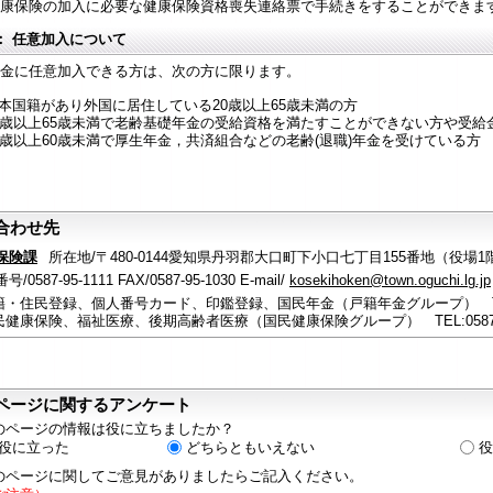
康保険の加入に必要な健康保険資格喪失連絡票で手続きをすることができま
： 任意加入について
金に任意加入できる方は、次の方に限ります。
本国籍があり外国に居住している20歳以上65歳未満の方
0歳以上65歳未満で老齢基礎年金の受給資格を満たすことができない方や受給
0歳以上60歳未満で厚生年金，共済組合などの老齢(退職)年金を受けている方
合わせ先
保険課
所在地/〒480-0144愛知県丹羽郡大口町下小口七丁目155番地（役場1
/0587-95-1111 FAX/0587-95-1030 E-mail/
kosekihoken@town.oguchi.lg.jp
籍・住民登録、個人番号カード、印鑑登録、国民年金（戸籍年金グループ） TEL:05
民健康保険、福祉医療、後期高齢者医療（国民健康保険グループ） TEL:0587-95
ページに関するアンケート
のページの情報は役に立ちましたか？
役に立った
どちらともいえない
役
のページに関してご意見がありましたらご記入ください。