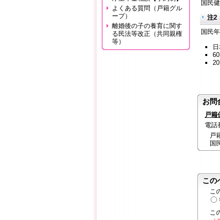
国民健
よくある質問（戸籍グル
ープ）
注2
離婚後の子の養育に関す
国民年
る民法等改正（共同親権
等）
日
6
2
お問
戸籍
電話番号
戸
国
この
こ
こ