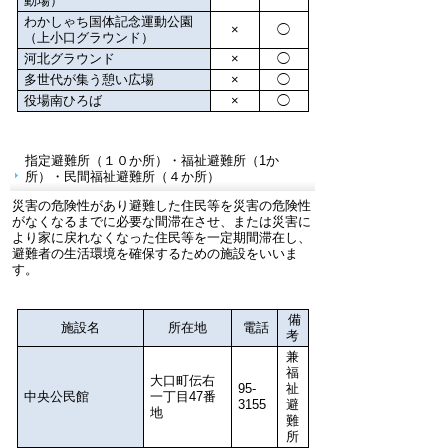
動場）
わかしゃち国体記念運動公園
×
◯
（上小口グラウンド）
河北グラウンド
×
◯
多世代が集う憩い広場
×
◯
役場南ひろば
×
◯
指定避難所（１０か所）・福祉避難所（1か
所）・民間福祉避難所（４か所）
災害の危険性があり避難した住民等を災害の危険性
がなくなるまでに必要な間滞在させ、または災害に
より家に戻れなくなった住民等を一定期間滞在し、
避難者の生活環境を確保するための施設をいいま
す。
備
施設名
所在地
電話
考
兼
福
大口町伝右
95-
祉
中央公民館
一丁目47番
3155
避
地
難
所