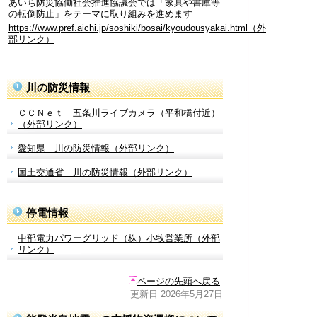
あいち防災協働社会推進協議会では「家具や書庫等
の転倒防止」をテーマに取り組みを進めます
https://www.pref.aichi.jp/soshiki/bosai/kyoudousyakai.html（外
部リンク）
川の防災情報
ＣＣＮｅｔ 五条川ライブカメラ（平和橋付近）
（外部リンク）
愛知県 川の防災情報（外部リンク）
国土交通省 川の防災情報（外部リンク）
停電情報
中部電力パワーグリッド（株）小牧営業所（外部
リンク）
ページの先頭へ戻る
更新日 2026年5月27日