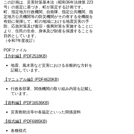
この計画は、災害対策基本法（昭和36年法律第 223
号）の規定に基づき、町が策定する計画です。
町、指定地方行政機関、自衛隊、指定公共機関、指
定地方公共機関等の防災機関がその有する全機能を
有効に発揮して、町の地域における地震災害の予
防、応急対策及び復旧・復興対策を実施することに
より、住民の生命、身体及び財産を保護することを
目的としています。
（令和7年度改訂）
PDFファイル
【方針編】(PDF2518KB)
地震、風水害など災害における全般的な方針を
記載しています。
【マニュアル編】(PDF4620KB)
行政各部署、関係機関の取り組み内容を記載し
ています。
【資料編】(PDF16536KB)
災害救助法等や各協定といった関係資料
【様式編】(PDF6985KB)
各種様式