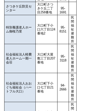
大口町さつ
さつきケ丘防災セ
きケ丘二丁
95-
ンター
目258番地
1691
民
間
大口町下小
福
特別養護老人ホー
95-
口六丁目124
祉
ム御桜乃里
8151
番地2
避
難
所
民
間
社会福祉法人軽費
大口町大屋
福
95-
老人ホーム一期一
敷三丁目207
祉
3118
会荘
番地
避
難
所
民
間
社会福祉法人おお
大口町下小
福
94-
ぐち福祉会（ハー
口七丁目21
祉
2666
トフル大口）
番地
避
難
所
民
間