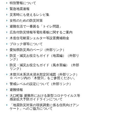
特別警報について
緊急地震速報
災害時にも使えるレシピ集
女性のための防災対策
避難生活で一番困る「トイレ問題」
広告付防災情報等電柱看板に関するご案内
木造住宅耐震シェルター等設置費補助金
ブロック塀等について
愛知県防災局のページ（外部リンク）
防災・減災お役立ちガイド（地震編）（外部リ
ンク）
防災・減災お役立ちガイド（風水害編）（外部
リンク）
木曽川水系洪水浸水想定区域図（外部リンク）
※ ページ内の「木曽川」をご参照ください。
警戒レベルの設定について（外部リンク）
避難情報
大口町版 避難所における新型コロナウイルス等
感染拡大予防ガイドラインについて
「地震防災対策の現状調査に係る住民向けアン
ケート」へのご協力について