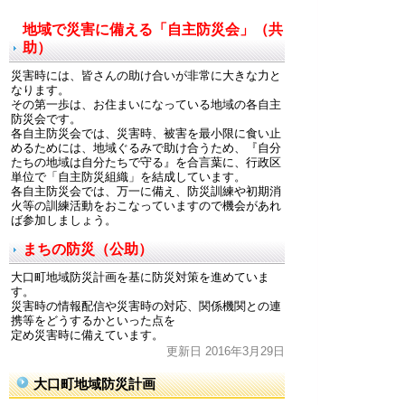
地域で災害に備える「自主防災会」（共
助）
災害時には、皆さんの助け合いが非常に大きな力と
なります。
その第一歩は、お住まいになっている地域の各自主
防災会です。
各自主防災会では、災害時、被害を最小限に食い止
めるためには、地域ぐるみで助け合うため、『自分
たちの地域は自分たちで守る』を合言葉に、行政区
単位で「自主防災組織」を結成しています。
各自主防災会では、万一に備え、防災訓練や初期消
火等の訓練活動をおこなっていますので機会があれ
ば参加しましょう。
まちの防災（公助）
大口町地域防災計画を基に防災対策を進めていま
す。
災害時の情報配信や災害時の対応、関係機関との連
携等をどうするかといった点を
定め災害時に備えています。
更新日 2016年3月29日
大口町地域防災計画