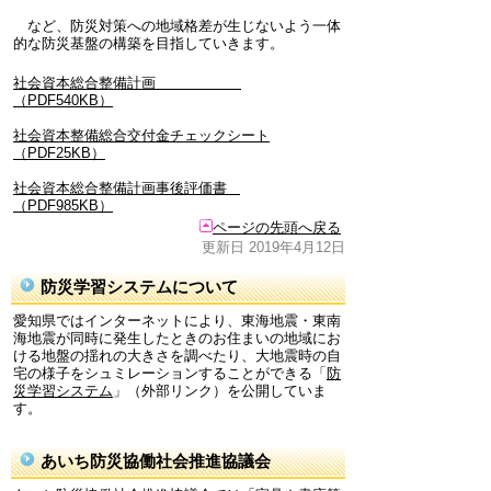
など、防災対策への地域格差が生じないよう一体
的な防災基盤の構築を目指していきます。
社会資本総合整備計画
（PDF540KB）
社会資本整備総合交付金チェックシート
（PDF25KB）
社会資本総合整備計画事後評価書
（PDF985KB）
ページの先頭へ戻る
更新日 2019年4月12日
防災学習システムについて
愛知県ではインターネットにより、東海地震・東南
海地震が同時に発生したときのお住まいの地域にお
ける地盤の揺れの大きさを調べたり、大地震時の自
宅の様子をシュミレーションすることができる「
防
災学習システム
」（外部リンク）を公開していま
す。
あいち防災協働社会推進協議会