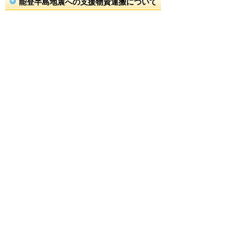
能登半島地震への支援物資運搬について
住民の皆様方にご協力いただきました支援物資につ
きましては、石川県珠洲市の被災者の皆さんに令和
６年１月５日（金）にお届けすることができ、約４
５０名の方の心温まる善意が、被災地の方々にも伝
わったものと思っております。
町職員などが被災地に赴き支援物資を運搬したわけ
ですが、被災地に近くなるにつれ、道路に大きな亀
裂が入っていたり、土砂崩れにより道路を塞いでい
るため、細心の注意を払って道路を迂回しながら現
地に向かいました。
被災現地は、多くの家屋が倒壊しており、過酷な状
況であることを身をもって経験し、被災地の方々が
つらい思いをされていることを痛感しました。今
後、どのような形で支援をしていくか分かりません
が、再度のお呼び掛けをした際には、温かいご支援
とご協力をいただきますようお願いいたします。
ご協力をいただきありがとうございました。