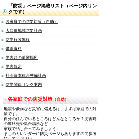
「防災」ページ掲載リスト（ページ内リン
クです）
各家庭での防災対策（自助）
大口町地域防災計画
防災行政無線
備蓄食料
災害時の避難場所
災害協定
社会資本総合整備計画
防災関係リンク案内
各家庭での防災対策
（自助）
地震や豪雨など災害に備えるは、まずは家庭での対
策です。
自分の住んでいるところはどんなところか？災害時
の連絡先や集合場所など
家族で話し合ってみましょう。
まちのカレンダーに防災ページもありますので参考
にしてください。