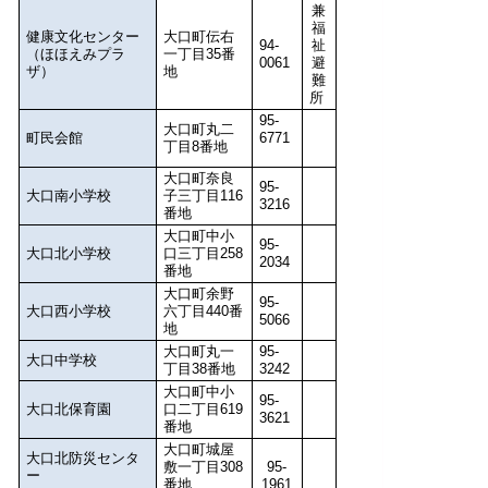
兼
福
健康文化センター
大口町伝右
94-
祉
（ほほえみプラ
一丁目35番
0061
避
ザ）
地
難
所
95-
大口町丸二
町民会館
6771
丁目8番地
大口町奈良
95-
大口南小学校
子三丁目116
3216
番地
大口町中小
95-
大口北小学校
口三丁目258
2034
番地
大口町余野
95-
大口西小学校
六丁目440番
5066
地
大口町丸一
95-
大口中学校
丁目38番地
3242
大口町中小
95-
大口北保育園
口二丁目619
3621
番地
大口町城屋
大口北防災センタ
敷一丁目308
95-
ー
番地
1961