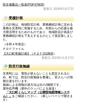
防災備蓄品一覧表(PDF476KB)
更新日 2026年5月27日
受援計画
この計画は、地域防災計画、業務継続計画に定める
業務を災害時に実施するため、外部からの応援を最
大限活用するためのものであり、地域防災計画及び
業務継続計画を下支えするものとして策定致しまし
た。
（令和４年策定）
ＰＤＦファイル
【大口町受援計画】（ＰＤＦ1518KB
）
更新日 2023年11月17日
防災行政無線
災害時には、電気が使えないことも想定されるた
め、町では、防災行政無線を整備し、皆さんへの情
報伝達を行います。
無線による情報伝達方法は次の2種類です。
屋外拡声機（屋外のラッパによる放送）
「大口町くらしマップ（公開型地図情報システ
ム）」
をご確認ください。（新しいページで開きま
す）