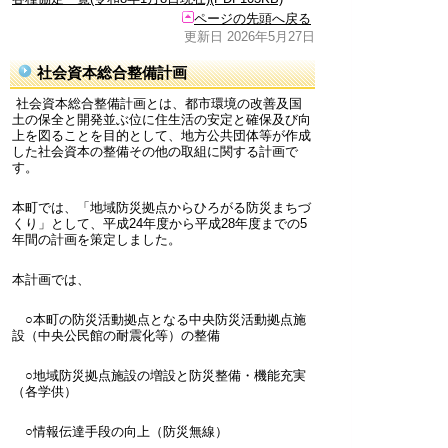
ページの先頭へ戻る
更新日 2026年5月27日
社会資本総合整備計画
社会資本総合整備計画とは、都市環境の改善及国
土の保全と開発並ぶ位に住生活の安定と確保及び向
上を図ることを目的として、地方公共団体等が作成
した社会資本の整備その他の取組に関する計画で
す。
本町では、「地域防災拠点からひろがる防災まちづ
くり」として、平成24年度から平成28年度までの5
年間の計画を策定しました。
本計画では、
○本町の防災活動拠点となる中央防災活動拠点施
設（中央公民館の耐震化等）の整備
○地域防災拠点施設の増設と防災整備・機能充実
（各学供）
○情報伝達手段の向上（防災無線）