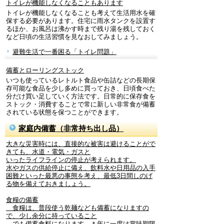
トイレが機能しなくなることもあります
トイレが機能しなくなることも考えて生活用水を確
保する必要があります。住宅に雨水タンクを設置す
るほか、お風呂は沸かす時まで残り湯を残しておく
など日頃の生活習慣を見なおしてみましょう。
避難生活で一番困る「トイレ問題」
備蓄とローリングストック
いつも使っているレトルト食品や缶詰などの長期保
存可能な食品を少し多めに買っておき、日頃食べた
分だけ買い足していく方法です。日常的に保存食を
ストック・消費することで常に新しい非常食が備蓄
されている状態を保つことができます。
家庭内備蓄（非常持ち出し品）
大きな災害時には、直接的な被害は避けることがで
きても、水道・電気・ガスと
いったライフラインの停止が考えられます。
水やガスの供給停止に備え、飲料水や日用品の入手
困難といった最悪の事態を考え、最低3日間しのげ
る物を備えておきましょう。
食糧の備蓄
食糧は、普段使う乾麺なども備蓄になりますの
で、少し余分に持っていること
でも備蓄食料になります。＊年に一度は賞味期限