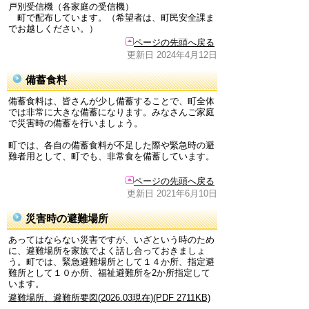
戸別受信機（各家庭の受信機）
町で配布しています。（希望者は、町民安全課ま
でお越しください。）
ページの先頭へ戻る
更新日 2024年4月12日
備蓄食料
備蓄食料は、皆さんが少し備蓄することで、町全体
では非常に大きな備蓄になります。みなさんご家庭
で災害時の備蓄を行いましょう。
町では、各自の備蓄食料が不足した際や緊急時の避
難者用として、町でも、非常食を備蓄しています。
ページの先頭へ戻る
更新日 2021年6月10日
災害時の避難場所
あってはならない災害ですが、いざという時のため
に、避難場所を家族でよく話し合っておきましょ
う。町では、緊急避難場所として１４か所、指定避
難所として１０か所、福祉避難所を2か所指定して
います。
避難場所、避難所要図(2026.03現在)(PDF 2711KB)