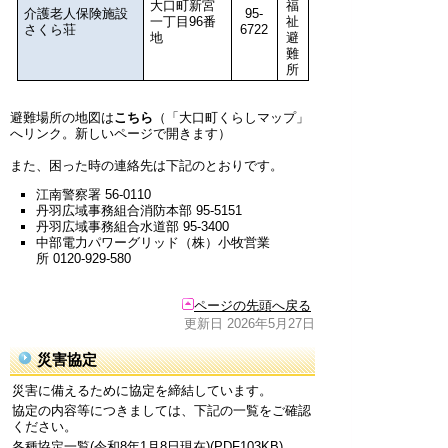
大口町新宮
福
介護老人保険施設
95-
一丁目96番
祉
さくら荘
6722
地
避
難
所
避難場所の地図は
こちら
（「大口町くらしマップ」
へリンク。新しいページで開きます）
また、困った時の連絡先は下記のとおりです。
江南警察署 56-0110
丹羽広域事務組合消防本部 95-5151
丹羽広域事務組合水道部 95-3400
中部電力パワーグリッド（株）小牧営業
所 0120-929-580
ページの先頭へ戻る
更新日 2026年5月27日
災害協定
災害に備えるために協定を締結しています。
協定の内容等につきましては、下記の一覧をご確認
ください。
各種協定一覧(令和8年1月8日現在)(PDF103KB)