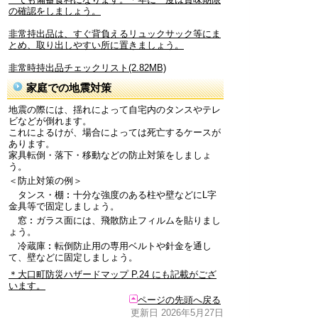
の確認をしましょう。
非常持出品は、すぐ背負えるリュックサック等にま
とめ、取り出しやすい所に置きましょう。
非常時持出品チェックリスト(2.82MB)
家庭での地震対策
地震の際には、揺れによって自宅内のタンスやテレ
ビなどが倒れます。
これによるけが、場合によっては死亡するケースが
あります。
家具転倒・落下・移動などの防止対策をしましょ
う。
＜防止対策の例＞
タンス・棚︰十分な強度のある柱や壁などにL字
金具等で固定しましょう。
窓︰ガラス面には、飛散防止フィルムを貼りまし
ょう。
冷蔵庫︰転倒防止用の専用ベルトや針金を通し
て、壁などに固定しましょう。
＊大口町防災ハザードマップ P.24 にも記載がござ
います。
ページの先頭へ戻る
更新日 2026年5月27日