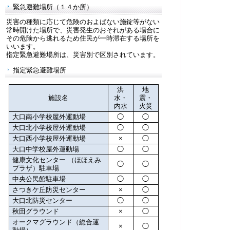
緊急避難場所（１４か所）
災害の種類に応じて危険のおよばない施錠等がない
常時開けた場所で、災害発生のおそれがある場合に
その危険から逃れるため住民が一時滞在する場所を
いいます。
指定緊急避難場所は、災害別で区別されています。
指定緊急避難場所
洪
地
施設名
水・
震・
内水
火災
大口南小学校屋外運動場
◯
◯
大口北小学校屋外運動場
◯
◯
大口西小学校屋外運動場
×
◯
大口中学校屋外運動場
◯
◯
健康文化センター （ほほえみ
◯
◯
プラザ）駐車場
中央公民館駐車場
◯
◯
さつきケ丘防災センター
×
◯
大口北防災センター
◯
◯
秋田グラウンド
×
◯
オークマグラウンド（総合運
×
◯