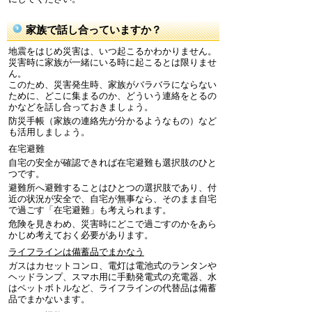
家族で話し合っていますか？
地震をはじめ災害は、いつ起こるかわかりません。
災害時に家族が一緒にいる時に起こるとは限りませ
ん。
このため、災害発生時、家族がバラバラにならない
ために、どこに集まるのか、どういう連絡をとるの
かなどを話し合っておきましょう。
防災手帳（家族の連絡先が分かるようなもの）など
も活用しましょう。
在宅避難
自宅の安全が確認できれば在宅避難も選択肢のひと
つです。
避難所へ避難することはひとつの選択肢であり、付
近の状況が安全で、自宅が無事なら、そのまま自宅
で過ごす「在宅避難」も考えられます。
危険を見きわめ、災害時にどこで過ごすのかをあら
かじめ考えておく必要があります。
ライフラインは備蓄品でまかなう
ガスはカセットコンロ、電灯は電池式のランタンや
ヘッドランプ、スマホ用に手動発電式の充電器、水
はペットボトルなど、ライフラインの代替品は備蓄
品でまかないます。