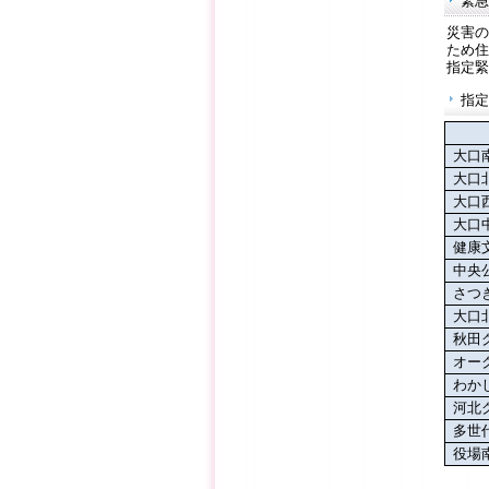
緊急
災害の
ため住
指定緊
指定
大口
大口
大口
大口
健康
中央
さつ
大口
秋田
オー
わか
河北
多世
役場