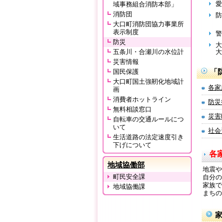
愛
域事務組合消防本部」
消防団
防
大口町消防団協力事業所
表示制度
警
防災
大
五条川・合瀬川の水位計
大
災害情報
「
国民保護
大口町国土強靭化地域計
各家
画
消費者ホットライン
防災
無料相談窓口
災害
自転車の交通ルールにつ
いて
社会
生活道路の法定速度引き
下げについて
各
地域協働部
地震や
町民安全課
自分の
家族で
地域協働課
まちの