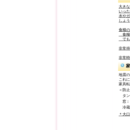
大きな
いった
水やガ
しょう
食糧の
食糧
でも
非常持
非常時
地震の
これに
家具転
＜防止
タン
窓︰
冷蔵
＊大口