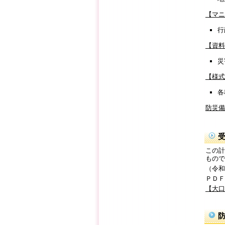
【マニュ
行
【資料編
災
【様式編
各
防災備
この計
もので
（令和
ＰＤＦ
【大口