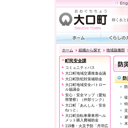
ホーム
組織から探す
地域協働部
町民安全課
防
コミュニティバス
大口町地域交通推進会議
防
大口町防犯対策補助金
大口町地域安全パトロー
防
ル協議会
安心・安全マップ（愛知
徒
県警察）（外部リンク）
特
大口町「あんしん・安全
ねっと」
災
大口町自転車乗車用ヘル
避
メット購入費補助金
木
119番・火災予防「丹羽広