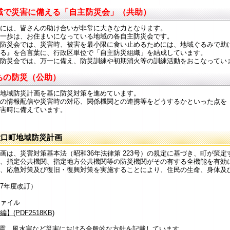
域で災害に備える「自主防災会」（共助）
には、皆さんの助け合いが非常に大きな力となります。
一歩は、お住まいになっている地域の各自主防災会です。
防災会では、災害時、被害を最小限に食い止めるためには、地域ぐるみで助
る』を合言葉に、行政区単位で「自主防災組織」を結成しています。
防災会では、万一に備え、防災訓練や初期消火等の訓練活動をおこなってい
ちの防災（公助）
地域防災計画を基に防災対策を進めています。
の情報配信や災害時の対応、関係機関との連携等をどうするかといった点を
害時に備えています。
大口町地域防災計画
画は、災害対策基本法（昭和36年法律第 223号）の規定に基づき、町が策
、指定公共機関、指定地方公共機関等の防災機関がその有する全機能を有効
、応急対策及び復旧・復興対策を実施することにより、住民の生命、身体及
7年度改訂）
ファイル
】(PDF2518KB)
震、風水害など災害における全般的な方針を記載しています。