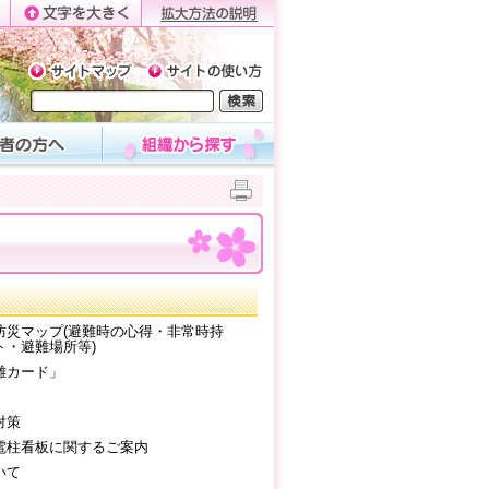
防災マップ(避難時の心得・非常時持
ト・避難場所等)
難カード」
対策
電柱看板に関するご案内
いて