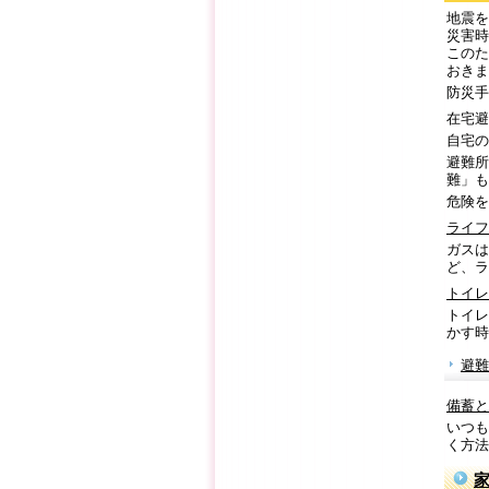
地震を
災害時
このた
おきま
防災手
在宅避
自宅の
避難所
難」も
危険を
ライフ
ガスは
ど、ラ
トイレ
トイレ
かす時
避難
備蓄と
いつも
く方法