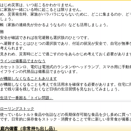
はじめ災害は、いつ起こるかわかりません。
に家族が一緒にいる時に起こるとは限りません。
め、災害発生時、家族がバラバラにならないために、どこに集まるのか、ど
しょう。
帳（家族の連絡先が分かるようなもの）なども活用しましょう。
難
安全が確認できれば在宅避難も選択肢のひとつです。
へ避難することはひとつの選択肢であり、付近の状況が安全で、自宅が無事
考えられます。
見きわめ、災害時にどこで過ごすのかをあらかじめ考えておく必要がありま
ラインは備蓄品でまかなう
カセットコンロ、電灯は電池式のランタンやヘッドランプ、スマホ用に手動
イフラインの代替品は備蓄品でまかないます。
が機能しなくなることもあります
が機能しなくなることも考えて生活用水を確保する必要があります。住宅に
まで残り湯を残しておくなど日頃の生活習慣を見なおしてみましょう。
生活で一番困る「トイレ問題」
ローリングストック
使っているレトルト食品や缶詰などの長期保存可能な食品を少し多めに買っ
です。日常的に保存食をストック・消費することで常に新しい非常食が備蓄
家庭内備蓄（非常持ち出し品）