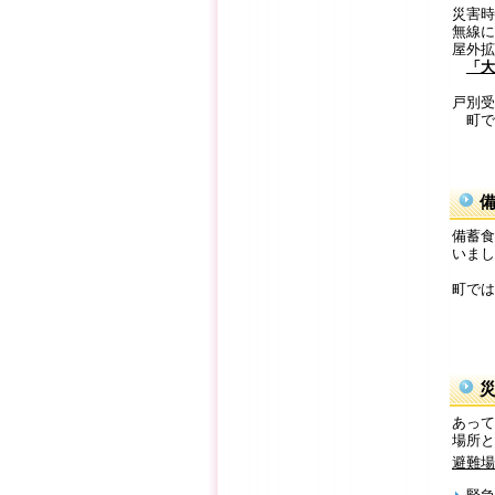
災害時
無線に
屋外拡
「大
戸別受
町で
備蓄食
いまし
町では
あって
場所と
避難場所