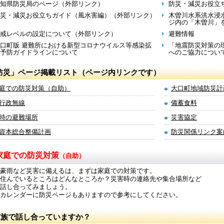
知県防災局のページ（外部リンク）
防災・減災お役立
災・減災お役立ちガイド（風水害編）（外部リンク）
木曽川水系洪水浸
ジ内の「木曽川」
戒レベルの設定について（外部リンク）
避難情報
口町版 避難所における新型コロナウイルス等感染拡
「地震防災対策の
予防ガイドラインについて
へのご協力につい
防災」ページ掲載リスト（ページ内リンクです）
庭での防災対策（自助）
大口町地域防災計
行政無線
備蓄食料
時の避難場所
災害協定
資本総合整備計画
防災関係リンク案
家庭での防災対策
（自助）
豪雨など災害に備えるは、まずは家庭での対策です。
住んでいるところはどんなところか？災害時の連絡先や集合場所など
話し合ってみましょう。
カレンダーに防災ページもありますので参考にしてください。
家族で話し合っていますか？