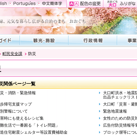
町民安全課
防災
災
災関係ページ一覧
災・消防・緊急情報
大口町洪水・地震
出品チェックリス
歩帰宅支援マップ
大口町「災害・避
別警報について
緊急地震速報
害時にも使えるレシピ集
女性のための防災
難生活で一番困る「トイレ問題」
広告付防災情報等
造住宅耐震シェルター等設置費補助金
ブロック塀等につ