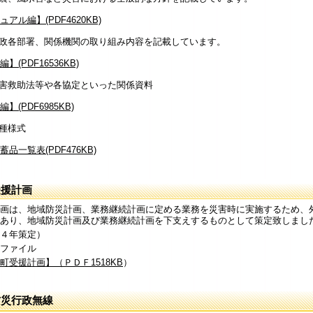
アル編】(PDF4620KB)
政各部署、関係機関の取り組み内容を記載しています。
】(PDF16536KB)
害救助法等や各協定といった関係資料
】(PDF6985KB)
種様式
蓄品一覧表(PDF476KB)
受援計画
画は、地域防災計画、業務継続計画に定める業務を災害時に実施するため、
あり、地域防災計画及び業務継続計画を下支えするものとして策定致しまし
４年策定）
ファイル
町受援計画】（ＰＤＦ1518KB
）
防災行政無線