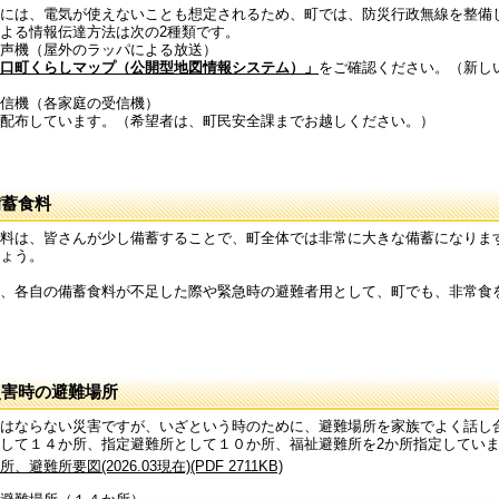
には、電気が使えないことも想定されるため、町では、防災行政無線を整備
よる情報伝達方法は次の2種類です。
声機（屋外のラッパによる放送）
口町くらしマップ（公開型地図情報システム）」
をご確認ください。（新し
信機（各家庭の受信機）
配布しています。（希望者は、町民安全課までお越しください。）
備蓄食料
料は、皆さんが少し備蓄することで、町全体では非常に大きな備蓄になりま
ょう。
、各自の備蓄食料が不足した際や緊急時の避難者用として、町でも、非常食
災害時の避難場所
はならない災害ですが、いざという時のために、避難場所を家族でよく話し
して１４か所、指定避難所として１０か所、福祉避難所を2か所指定してい
、避難所要図(2026.03現在)(PDF 2711KB)