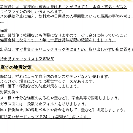
災害時には、直接的な被害は避けることができても、水道・電気・ガスと
ライフラインの停止が考えられます。
スの供給停止に備え、飲料水や日用品の入手困難といった最悪の事態を考え
。
備蓄
は、普段使う乾麺なども備蓄になりますので、少し余分に持っていること
備蓄食料になります。＊年に一度は賞味期限の確認をしましょう。
出品は、すぐ背負えるリュックサック等にまとめ、取り出しやすい所に置き
持出品チェックリスト(2.82MB)
家庭での地震対策
際には、揺れによって自宅内のタンスやテレビなどが倒れます。
よるけが、場合によっては死亡するケースがあります。
倒・落下・移動などの防止対策をしましょう。
対策の例＞
ス・棚︰十分な強度のある柱や壁などにL字金具等で固定しましょう。
ガラス面には、飛散防止フィルムを貼りましょう。
庫︰転倒防止用の専用ベルトや針金を通して、壁などに固定しましょう。
町防災ハザードマップ P.24 にも記載がございます。