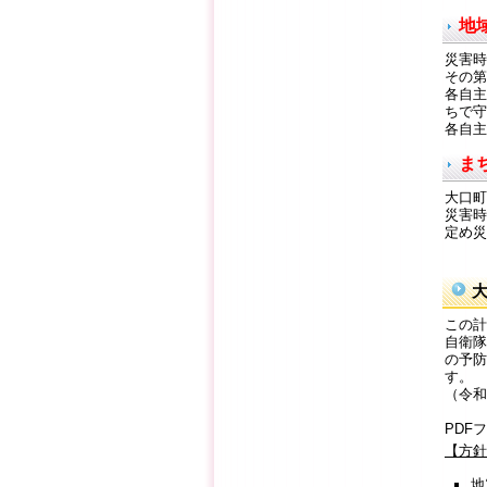
地
災害時
その第
各自主
ちで守
各自主
ま
大口町
災害時
定め災
この計
自衛隊
の予防
す。
（令和
PDF
【方針編
地