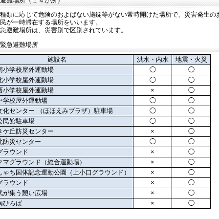
避難場所（１４か所）
種類に応じて危険のおよばない施錠等がない常時開けた場所で、災害発生の
民が一時滞在する場所をいいます。
急避難場所は、災害別で区別されています。
緊急避難場所
施設名
洪水・内水
地震・火災
南小学校屋外運動場
◯
◯
北小学校屋外運動場
◯
◯
西小学校屋外運動場
×
◯
中学校屋外運動場
◯
◯
文化センター （ほほえみプラザ）駐車場
◯
◯
公民館駐車場
◯
◯
きケ丘防災センター
×
◯
北防災センター
◯
◯
グラウンド
×
◯
クマグラウンド（総合運動場）
×
◯
しゃち国体記念運動公園（上小口グラウンド）
×
◯
グラウンド
×
◯
代が集う憩い広場
×
◯
南ひろば
×
◯