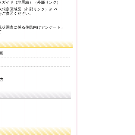
ちガイド（地震編）（外部リンク）
水想定区域図（外部リンク）※ ペー
をご参照ください。
現状調査に係る住民向けアンケート」
て
画
内