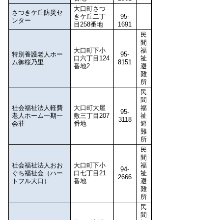
大口町さつ
さつきケ丘防災セ
きケ丘二丁
95-
ンター
目258番地
1691
民
間
大口町下小
福
特別養護老人ホー
95-
口六丁目124
祉
ム御桜乃里
8151
番地2
避
難
所
民
間
社会福祉法人軽費
大口町大屋
福
95-
老人ホーム一期一
敷三丁目207
祉
3118
会荘
番地
避
難
所
民
間
社会福祉法人おお
大口町下小
福
94-
ぐち福祉会（ハー
口七丁目21
祉
2666
トフル大口）
番地
避
難
所
民
間