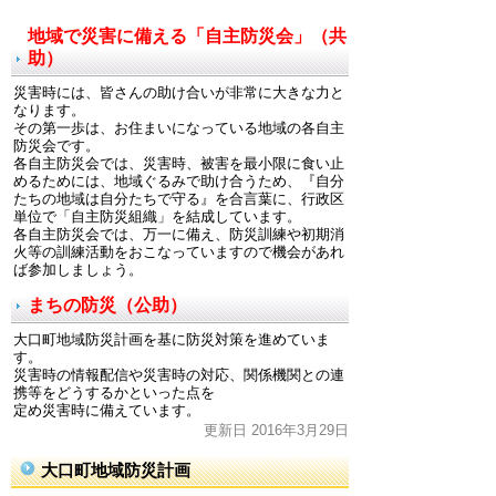
地域で災害に備える「自主防災会」（共
助）
災害時には、皆さんの助け合いが非常に大きな力と
なります。
その第一歩は、お住まいになっている地域の各自主
防災会です。
各自主防災会では、災害時、被害を最小限に食い止
めるためには、地域ぐるみで助け合うため、『自分
たちの地域は自分たちで守る』を合言葉に、行政区
単位で「自主防災組織」を結成しています。
各自主防災会では、万一に備え、防災訓練や初期消
火等の訓練活動をおこなっていますので機会があれ
ば参加しましょう。
まちの防災（公助）
大口町地域防災計画を基に防災対策を進めていま
す。
災害時の情報配信や災害時の対応、関係機関との連
携等をどうするかといった点を
定め災害時に備えています。
更新日 2016年3月29日
大口町地域防災計画