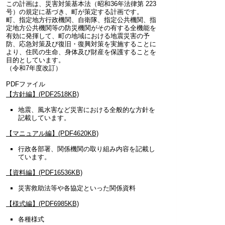
この計画は、災害対策基本法（昭和36年法律第 223
号）の規定に基づき、町が策定する計画です。
町、指定地方行政機関、自衛隊、指定公共機関、指
定地方公共機関等の防災機関がその有する全機能を
有効に発揮して、町の地域における地震災害の予
防、応急対策及び復旧・復興対策を実施することに
より、住民の生命、身体及び財産を保護することを
目的としています。
（令和7年度改訂）
PDFファイル
【方針編】(PDF2518KB)
地震、風水害など災害における全般的な方針を
記載しています。
【マニュアル編】(PDF4620KB)
行政各部署、関係機関の取り組み内容を記載し
ています。
【資料編】(PDF16536KB)
災害救助法等や各協定といった関係資料
【様式編】(PDF6985KB)
各種様式