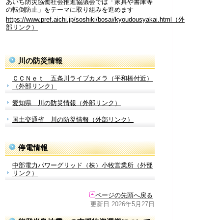
あいち防災協働社会推進協議会では「家具や書庫等
の転倒防止」をテーマに取り組みを進めます
https://www.pref.aichi.jp/soshiki/bosai/kyoudousyakai.html（外
部リンク）
川の防災情報
ＣＣＮｅｔ 五条川ライブカメラ（平和橋付近）
（外部リンク）
愛知県 川の防災情報（外部リンク）
国土交通省 川の防災情報（外部リンク）
停電情報
中部電力パワーグリッド（株）小牧営業所（外部
リンク）
ページの先頭へ戻る
更新日 2026年5月27日