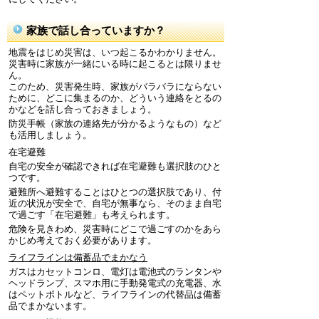
家族で話し合っていますか？
地震をはじめ災害は、いつ起こるかわかりません。
災害時に家族が一緒にいる時に起こるとは限りませ
ん。
このため、災害発生時、家族がバラバラにならない
ために、どこに集まるのか、どういう連絡をとるの
かなどを話し合っておきましょう。
防災手帳（家族の連絡先が分かるようなもの）など
も活用しましょう。
在宅避難
自宅の安全が確認できれば在宅避難も選択肢のひと
つです。
避難所へ避難することはひとつの選択肢であり、付
近の状況が安全で、自宅が無事なら、そのまま自宅
で過ごす「在宅避難」も考えられます。
危険を見きわめ、災害時にどこで過ごすのかをあら
かじめ考えておく必要があります。
ライフラインは備蓄品でまかなう
ガスはカセットコンロ、電灯は電池式のランタンや
ヘッドランプ、スマホ用に手動発電式の充電器、水
はペットボトルなど、ライフラインの代替品は備蓄
品でまかないます。