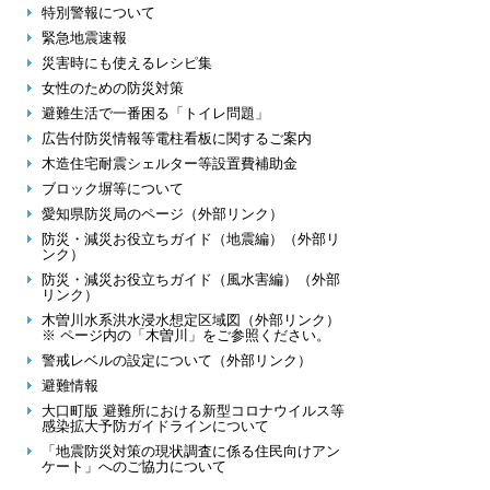
特別警報について
緊急地震速報
災害時にも使えるレシピ集
女性のための防災対策
避難生活で一番困る「トイレ問題」
広告付防災情報等電柱看板に関するご案内
木造住宅耐震シェルター等設置費補助金
ブロック塀等について
愛知県防災局のページ（外部リンク）
防災・減災お役立ちガイド（地震編）（外部リ
ンク）
防災・減災お役立ちガイド（風水害編）（外部
リンク）
木曽川水系洪水浸水想定区域図（外部リンク）
※ ページ内の「木曽川」をご参照ください。
警戒レベルの設定について（外部リンク）
避難情報
大口町版 避難所における新型コロナウイルス等
感染拡大予防ガイドラインについて
「地震防災対策の現状調査に係る住民向けアン
ケート」へのご協力について