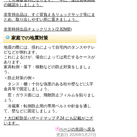
の確認をしましょう。
非常持出品は、すぐ背負えるリュックサック等にま
とめ、取り出しやすい所に置きましょう。
非常時持出品チェックリスト(2.82MB)
家庭での地震対策
地震の際には、揺れによって自宅内のタンスやテレ
ビなどが倒れます。
これによるけが、場合によっては死亡するケースが
あります。
家具転倒・落下・移動などの防止対策をしましょ
う。
＜防止対策の例＞
タンス・棚︰十分な強度のある柱や壁などにL字
金具等で固定しましょう。
窓︰ガラス面には、飛散防止フィルムを貼りまし
ょう。
冷蔵庫︰転倒防止用の専用ベルトや針金を通し
て、壁などに固定しましょう。
＊大口町防災ハザードマップ P.24 にも記載がござ
います。
ページの先頭へ戻る
更新日 2026年5月27日