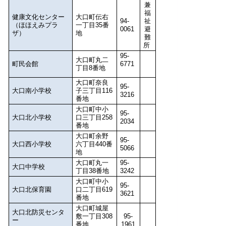
兼
福
健康文化センター
大口町伝右
94-
祉
（ほほえみプラ
一丁目35番
0061
避
ザ）
地
難
所
95-
大口町丸二
町民会館
6771
丁目8番地
大口町奈良
95-
大口南小学校
子三丁目116
3216
番地
大口町中小
95-
大口北小学校
口三丁目258
2034
番地
大口町余野
95-
大口西小学校
六丁目440番
5066
地
大口町丸一
95-
大口中学校
丁目38番地
3242
大口町中小
95-
大口北保育園
口二丁目619
3621
番地
大口町城屋
大口北防災センタ
敷一丁目308
95-
ー
番地
1961