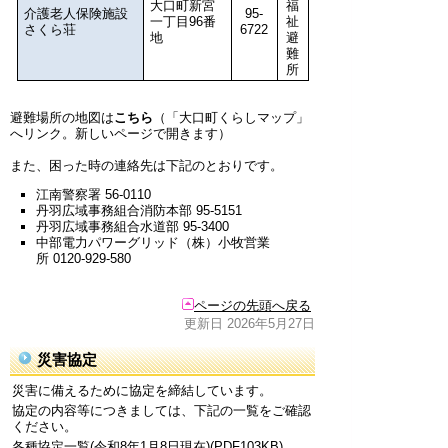
大口町新宮
福
介護老人保険施設
95-
一丁目96番
祉
さくら荘
6722
地
避
難
所
避難場所の地図は
こちら
（「大口町くらしマップ」
へリンク。新しいページで開きます）
また、困った時の連絡先は下記のとおりです。
江南警察署 56-0110
丹羽広域事務組合消防本部 95-5151
丹羽広域事務組合水道部 95-3400
中部電力パワーグリッド（株）小牧営業
所 0120-929-580
ページの先頭へ戻る
更新日 2026年5月27日
災害協定
災害に備えるために協定を締結しています。
協定の内容等につきましては、下記の一覧をご確認
ください。
各種協定一覧(令和8年1月8日現在)(PDF103KB)