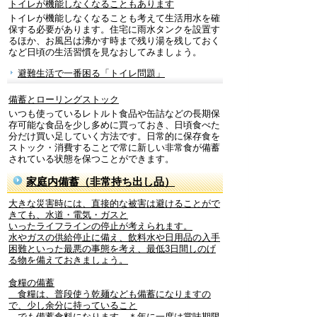
トイレが機能しなくなることもあります
トイレが機能しなくなることも考えて生活用水を確
保する必要があります。住宅に雨水タンクを設置す
るほか、お風呂は沸かす時まで残り湯を残しておく
など日頃の生活習慣を見なおしてみましょう。
避難生活で一番困る「トイレ問題」
備蓄とローリングストック
いつも使っているレトルト食品や缶詰などの長期保
存可能な食品を少し多めに買っておき、日頃食べた
分だけ買い足していく方法です。日常的に保存食を
ストック・消費することで常に新しい非常食が備蓄
されている状態を保つことができます。
家庭内備蓄（非常持ち出し品）
大きな災害時には、直接的な被害は避けることがで
きても、水道・電気・ガスと
いったライフラインの停止が考えられます。
水やガスの供給停止に備え、飲料水や日用品の入手
困難といった最悪の事態を考え、最低3日間しのげ
る物を備えておきましょう。
食糧の備蓄
食糧は、普段使う乾麺なども備蓄になりますの
で、少し余分に持っていること
でも備蓄食料になります。＊年に一度は賞味期限