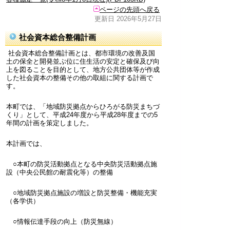
ページの先頭へ戻る
更新日 2026年5月27日
社会資本総合整備計画
社会資本総合整備計画とは、都市環境の改善及国
土の保全と開発並ぶ位に住生活の安定と確保及び向
上を図ることを目的として、地方公共団体等が作成
した社会資本の整備その他の取組に関する計画で
す。
本町では、「地域防災拠点からひろがる防災まちづ
くり」として、平成24年度から平成28年度までの5
年間の計画を策定しました。
本計画では、
○本町の防災活動拠点となる中央防災活動拠点施
設（中央公民館の耐震化等）の整備
○地域防災拠点施設の増設と防災整備・機能充実
（各学供）
○情報伝達手段の向上（防災無線）