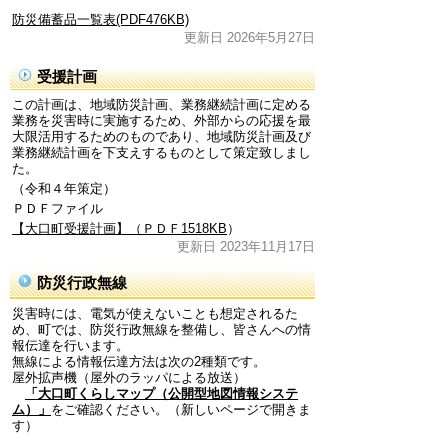
防災備蓄品一覧表(PDF476KB)
更新日 2026年5月27日
受援計画
この計画は、地域防災計画、業務継続計画に定める
業務を災害時に実施するため、外部からの応援を最
大限活用するためのものであり、地域防災計画及び
業務継続計画を下支えするものとして策定致しまし
た。
（令和４年策定）
ＰＤＦファイル
【大口町受援計画】（ＰＤＦ1518KB
）
更新日 2023年11月17日
防災行政無線
災害時には、電気が使えないことも想定されるた
め、町では、防災行政無線を整備し、皆さんへの情
報伝達を行います。
無線による情報伝達方法は次の2種類です。
屋外拡声機（屋外のラッパによる放送）
「大口町くらしマップ（公開型地図情報システ
ム）」
をご確認ください。（新しいページで開きま
す）