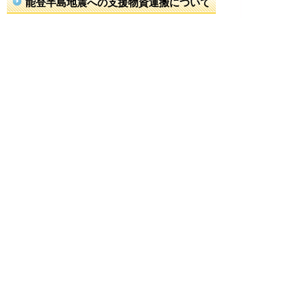
能登半島地震への支援物資運搬について
住民の皆様方にご協力いただきました支援物資につ
きましては、石川県珠洲市の被災者の皆さんに令和
６年１月５日（金）にお届けすることができ、約４
５０名の方の心温まる善意が、被災地の方々にも伝
わったものと思っております。
町職員などが被災地に赴き支援物資を運搬したわけ
ですが、被災地に近くなるにつれ、道路に大きな亀
裂が入っていたり、土砂崩れにより道路を塞いでい
るため、細心の注意を払って道路を迂回しながら現
地に向かいました。
被災現地は、多くの家屋が倒壊しており、過酷な状
況であることを身をもって経験し、被災地の方々が
つらい思いをされていることを痛感しました。今
後、どのような形で支援をしていくか分かりません
が、再度のお呼び掛けをした際には、温かいご支援
とご協力をいただきますようお願いいたします。
ご協力をいただきありがとうございました。