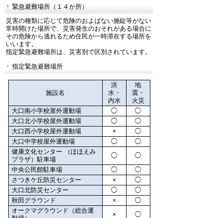
緊急避難場所（１４か所）
災害の種類に応じて危険のおよばない施錠等がない
常時開けた場所で、災害発生のおそれがある場合に
その危険から逃れるため住民が一時滞在する場所を
いいます。
指定緊急避難場所は、災害別で区別されています。
指定緊急避難場所
洪
地
施設名
水・
震・
内水
火災
大口南小学校屋外運動場
◯
◯
大口北小学校屋外運動場
◯
◯
大口西小学校屋外運動場
×
◯
大口中学校屋外運動場
◯
◯
健康文化センター （ほほえみ
◯
◯
プラザ）駐車場
中央公民館駐車場
◯
◯
さつきケ丘防災センター
×
◯
大口北防災センター
◯
◯
秋田グラウンド
×
◯
オークマグラウンド（総合運
×
◯