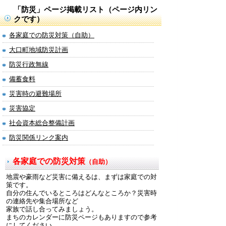
「防災」ページ掲載リスト（ページ内リン
クです）
各家庭での防災対策（自助）
大口町地域防災計画
防災行政無線
備蓄食料
災害時の避難場所
災害協定
社会資本総合整備計画
防災関係リンク案内
各家庭での防災対策
（自助）
地震や豪雨など災害に備えるは、まずは家庭での対
策です。
自分の住んでいるところはどんなところか？災害時
の連絡先や集合場所など
家族で話し合ってみましょう。
まちのカレンダーに防災ページもありますので参考
にしてください。