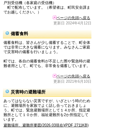
戸別受信機（各家庭の受信機）
町で配布しています。（希望者は、町民安全課ま
でお越しください。）
ページの先頭へ戻る
更新日 2024年4月12日
備蓄食料
備蓄食料は、皆さんが少し備蓄することで、町全体
では非常に大きな備蓄になります。みなさんご家庭
で災害時の備蓄を行いましょう。
町では、各自の備蓄食料が不足した際や緊急時の避
難者用として、町でも、非常食を備蓄しています。
ページの先頭へ戻る
更新日 2021年6月10日
災害時の避難場所
あってはならない災害ですが、いざという時のため
に、避難場所を家族でよく話し合っておきましょ
う。町では、緊急避難場所として１４か所、指定避
難所として１０か所、福祉避難所を2か所指定して
います。
避難場所、避難所要図(2026.03現在)(PDF 2711KB)