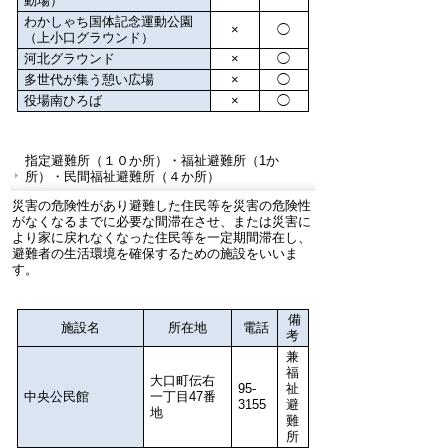
動場）
わかしゃち国体記念運動公園
×
◯
（上小口グラウンド）
河北グラウンド
×
◯
多世代が集う憩い広場
×
◯
役場南ひろば
×
◯
指定避難所（１０か所）・福祉避難所（1か
所）・民間福祉避難所（４か所）
災害の危険性があり避難した住民等を災害の危険性
がなくなるまでに必要な間滞在させ、または災害に
より家に戻れなくなった住民等を一定期間滞在し、
避難者の生活環境を確保するための施設をいいま
す。
備
施設名
所在地
電話
考
兼
福
大口町伝右
95-
祉
中央公民館
一丁目47番
3155
避
地
難
所