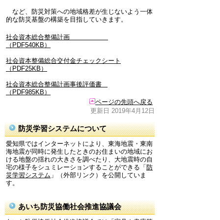
など、防災対策への地域格差が生じないよう一体
的な防災基盤の構築を目指していきます。
社会資本総合整備計画
（PDF540KB）
社会資本整備総合交付金チェックシート
（PDF25KB）
社会資本総合整備計画事後評価書
（PDF985KB）
ページの先頭へ戻る
更新日 2019年4月12日
防災学習システムについて
愛知県ではインターネットにより、東海地震・東南
海地震が同時に発生したときのお住まいの地域にお
ける地盤の揺れの大きさを調べたり、大地震時の自
宅の様子をシュミレーションすることができる「
防
災学習システム
」（外部リンク）を公開していま
す。
あいち防災協働社会推進協議会