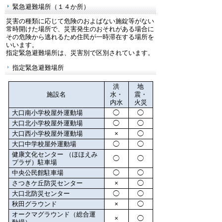
緊急避難場所（１４か所）
災害の種類に応じて危険のおよばない施錠等がない
常時開けた場所で、災害発生のおそれがある場合に
その危険から逃れるため住民が一時滞在する場所を
いいます。
指定緊急避難場所は、災害別で区別されています。
指定緊急避難場所
洪
地
施設名
水・
震・
内水
火災
大口南小学校屋外運動場
◯
◯
大口北小学校屋外運動場
◯
◯
大口西小学校屋外運動場
×
◯
大口中学校屋外運動場
◯
◯
健康文化センター （ほほえみ
◯
◯
プラザ）駐車場
中央公民館駐車場
◯
◯
さつきケ丘防災センター
×
◯
大口北防災センター
◯
◯
秋田グラウンド
×
◯
オークマグラウンド（総合運
×
◯