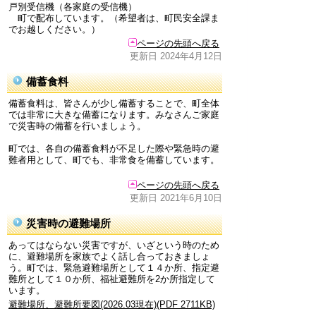
戸別受信機（各家庭の受信機）
町で配布しています。（希望者は、町民安全課ま
でお越しください。）
ページの先頭へ戻る
更新日 2024年4月12日
備蓄食料
備蓄食料は、皆さんが少し備蓄することで、町全体
では非常に大きな備蓄になります。みなさんご家庭
で災害時の備蓄を行いましょう。
町では、各自の備蓄食料が不足した際や緊急時の避
難者用として、町でも、非常食を備蓄しています。
ページの先頭へ戻る
更新日 2021年6月10日
災害時の避難場所
あってはならない災害ですが、いざという時のため
に、避難場所を家族でよく話し合っておきましょ
う。町では、緊急避難場所として１４か所、指定避
難所として１０か所、福祉避難所を2か所指定して
います。
避難場所、避難所要図(2026.03現在)(PDF 2711KB)