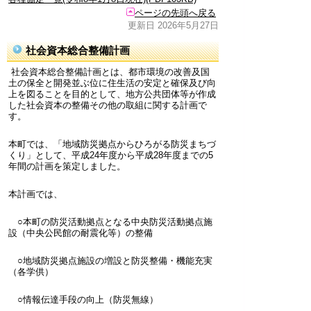
ページの先頭へ戻る
更新日 2026年5月27日
社会資本総合整備計画
社会資本総合整備計画とは、都市環境の改善及国
土の保全と開発並ぶ位に住生活の安定と確保及び向
上を図ることを目的として、地方公共団体等が作成
した社会資本の整備その他の取組に関する計画で
す。
本町では、「地域防災拠点からひろがる防災まちづ
くり」として、平成24年度から平成28年度までの5
年間の計画を策定しました。
本計画では、
○本町の防災活動拠点となる中央防災活動拠点施
設（中央公民館の耐震化等）の整備
○地域防災拠点施設の増設と防災整備・機能充実
（各学供）
○情報伝達手段の向上（防災無線）