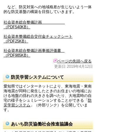
など、防災対策への地域格差が生じないよう一体
的な防災基盤の構築を目指していきます。
社会資本総合整備計画
（PDF540KB）
社会資本整備総合交付金チェックシート
（PDF25KB）
社会資本総合整備計画事後評価書
（PDF985KB）
ページの先頭へ戻る
更新日 2019年4月12日
防災学習システムについて
愛知県ではインターネットにより、東海地震・東南
海地震が同時に発生したときのお住まいの地域にお
ける地盤の揺れの大きさを調べたり、大地震時の自
宅の様子をシュミレーションすることができる「
防
災学習システム
」（外部リンク）を公開していま
す。
あいち防災協働社会推進協議会