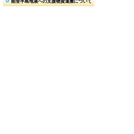
能登半島地震への支援物資運搬について
住民の皆様方にご協力いただきました支援物資につ
きましては、石川県珠洲市の被災者の皆さんに令和
６年１月５日（金）にお届けすることができ、約４
５０名の方の心温まる善意が、被災地の方々にも伝
わったものと思っております。
町職員などが被災地に赴き支援物資を運搬したわけ
ですが、被災地に近くなるにつれ、道路に大きな亀
裂が入っていたり、土砂崩れにより道路を塞いでい
るため、細心の注意を払って道路を迂回しながら現
地に向かいました。
被災現地は、多くの家屋が倒壊しており、過酷な状
況であることを身をもって経験し、被災地の方々が
つらい思いをされていることを痛感しました。今
後、どのような形で支援をしていくか分かりません
が、再度のお呼び掛けをした際には、温かいご支援
とご協力をいただきますようお願いいたします。
ご協力をいただきありがとうございました。