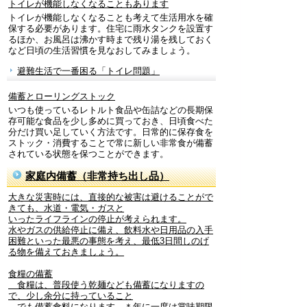
トイレが機能しなくなることもあります
トイレが機能しなくなることも考えて生活用水を確
保する必要があります。住宅に雨水タンクを設置す
るほか、お風呂は沸かす時まで残り湯を残しておく
など日頃の生活習慣を見なおしてみましょう。
避難生活で一番困る「トイレ問題」
備蓄とローリングストック
いつも使っているレトルト食品や缶詰などの長期保
存可能な食品を少し多めに買っておき、日頃食べた
分だけ買い足していく方法です。日常的に保存食を
ストック・消費することで常に新しい非常食が備蓄
されている状態を保つことができます。
家庭内備蓄（非常持ち出し品）
大きな災害時には、直接的な被害は避けることがで
きても、水道・電気・ガスと
いったライフラインの停止が考えられます。
水やガスの供給停止に備え、飲料水や日用品の入手
困難といった最悪の事態を考え、最低3日間しのげ
る物を備えておきましょう。
食糧の備蓄
食糧は、普段使う乾麺なども備蓄になりますの
で、少し余分に持っていること
でも備蓄食料になります。＊年に一度は賞味期限