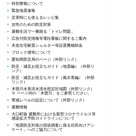
特別警報について
緊急地震速報
災害時にも使えるレシピ集
女性のための防災対策
避難生活で一番困る「トイレ問題」
広告付防災情報等電柱看板に関するご案内
木造住宅耐震シェルター等設置費補助金
ブロック塀等について
愛知県防災局のページ（外部リンク）
防災・減災お役立ちガイド（地震編）（外部リ
ンク）
防災・減災お役立ちガイド（風水害編）（外部
リンク）
木曽川水系洪水浸水想定区域図（外部リンク）
※ ページ内の「木曽川」をご参照ください。
警戒レベルの設定について（外部リンク）
避難情報
大口町版 避難所における新型コロナウイルス等
感染拡大予防ガイドラインについて
「地震防災対策の現状調査に係る住民向けアン
ケート」へのご協力について