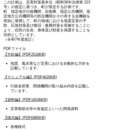
この計画は、災害対策基本法（昭和36年法律第 223
号）の規定に基づき、町が策定する計画です。
町、指定地方行政機関、自衛隊、指定公共機関、指
定地方公共機関等の防災機関がその有する全機能を
有効に発揮して、町の地域における地震災害の予
防、応急対策及び復旧・復興対策を実施することに
より、住民の生命、身体及び財産を保護することを
目的としています。
（令和7年度改訂）
PDFファイル
【方針編】(PDF2518KB)
地震、風水害など災害における全般的な方針を
記載しています。
【マニュアル編】(PDF4620KB)
行政各部署、関係機関の取り組み内容を記載し
ています。
【資料編】(PDF16536KB)
災害救助法等や各協定といった関係資料
【様式編】(PDF6985KB)
各種様式