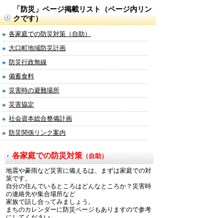
「防災」ページ掲載リスト（ページ内リン
クです）
各家庭での防災対策（自助）
大口町地域防災計画
防災行政無線
備蓄食料
災害時の避難場所
災害協定
社会資本総合整備計画
防災関係リンク案内
各家庭での防災対策
（自助）
地震や豪雨など災害に備えるは、まずは家庭での対
策です。
自分の住んでいるところはどんなところか？災害時
の連絡先や集合場所など
家族で話し合ってみましょう。
まちのカレンダーに防災ページもありますので参考
にしてください。