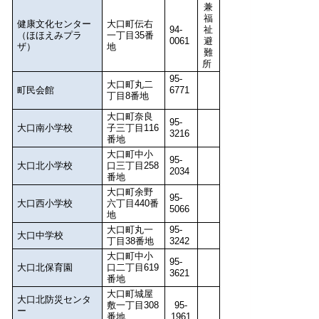
兼
福
健康文化センター
大口町伝右
94-
祉
（ほほえみプラ
一丁目35番
0061
避
ザ）
地
難
所
95-
大口町丸二
町民会館
6771
丁目8番地
大口町奈良
95-
大口南小学校
子三丁目116
3216
番地
大口町中小
95-
大口北小学校
口三丁目258
2034
番地
大口町余野
95-
大口西小学校
六丁目440番
5066
地
大口町丸一
95-
大口中学校
丁目38番地
3242
大口町中小
95-
大口北保育園
口二丁目619
3621
番地
大口町城屋
大口北防災センタ
敷一丁目308
95-
ー
番地
1961