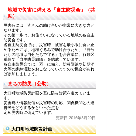
地域で災害に備える「自主防災会」（共
助）
災害時には、皆さんの助け合いが非常に大きな力と
なります。
その第一歩は、お住まいになっている地域の各自主
防災会です。
各自主防災会では、災害時、被害を最小限に食い止
めるためには、地域ぐるみで助け合うため、『自分
たちの地域は自分たちで守る』を合言葉に、行政区
単位で「自主防災組織」を結成しています。
各自主防災会では、万一に備え、防災訓練や初期消
火等の訓練活動をおこなっていますので機会があれ
ば参加しましょう。
まちの防災（公助）
大口町地域防災計画を基に防災対策を進めていま
す。
災害時の情報配信や災害時の対応、関係機関との連
携等をどうするかといった点を
定め災害時に備えています。
更新日 2016年3月29日
大口町地域防災計画