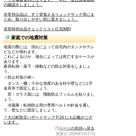
の確認をしましょう。
非常持出品は、すぐ背負えるリュックサック等にま
とめ、取り出しやすい所に置きましょう。
非常時持出品チェックリスト(2.82MB)
家庭での地震対策
地震の際には、揺れによって自宅内のタンスやテレ
ビなどが倒れます。
これによるけが、場合によっては死亡するケースが
あります。
家具転倒・落下・移動などの防止対策をしましょ
う。
＜防止対策の例＞
タンス・棚︰十分な強度のある柱や壁などにL字
金具等で固定しましょう。
窓︰ガラス面には、飛散防止フィルムを貼りまし
ょう。
冷蔵庫︰転倒防止用の専用ベルトや針金を通し
て、壁などに固定しましょう。
＊大口町防災ハザードマップ P.24 にも記載がござ
います。
ページの先頭へ戻る
更新日 2026年5月27日