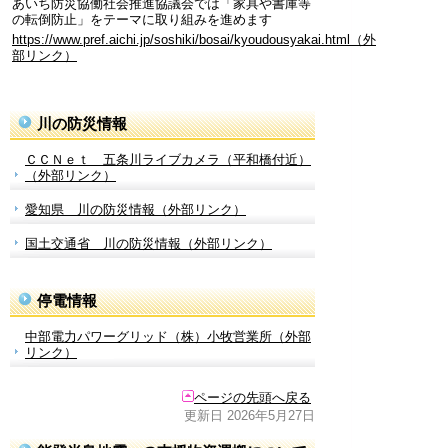
あいち防災協働社会推進協議会では「家具や書庫等
の転倒防止」をテーマに取り組みを進めます
https://www.pref.aichi.jp/soshiki/bosai/kyoudousyakai.html（外
部リンク）
川の防災情報
ＣＣＮｅｔ 五条川ライブカメラ（平和橋付近）
（外部リンク）
愛知県 川の防災情報（外部リンク）
国土交通省 川の防災情報（外部リンク）
停電情報
中部電力パワーグリッド（株）小牧営業所（外部
リンク）
ページの先頭へ戻る
更新日 2026年5月27日