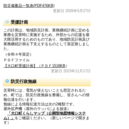
防災備蓄品一覧表(PDF476KB)
更新日 2026年5月27日
受援計画
この計画は、地域防災計画、業務継続計画に定める
業務を災害時に実施するため、外部からの応援を最
大限活用するためのものであり、地域防災計画及び
業務継続計画を下支えするものとして策定致しまし
た。
（令和４年策定）
ＰＤＦファイル
【大口町受援計画】（ＰＤＦ1518KB
）
更新日 2023年11月17日
防災行政無線
災害時には、電気が使えないことも想定されるた
め、町では、防災行政無線を整備し、皆さんへの情
報伝達を行います。
無線による情報伝達方法は次の2種類です。
屋外拡声機（屋外のラッパによる放送）
「大口町くらしマップ（公開型地図情報システ
ム）」
をご確認ください。（新しいページで開きま
す）