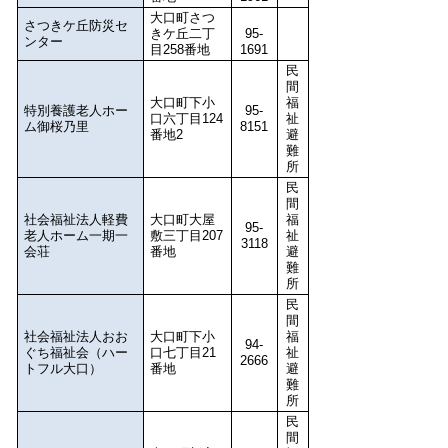
大口町さつ
さつきケ丘防災セ
きケ丘二丁
95-
ンター
目258番地
1691
民
間
大口町下小
福
特別養護老人ホー
95-
口六丁目124
祉
ム御桜乃里
8151
番地2
避
難
所
民
間
社会福祉法人軽費
大口町大屋
福
95-
老人ホーム一期一
敷三丁目207
祉
3118
会荘
番地
避
難
所
民
間
社会福祉法人おお
大口町下小
福
94-
ぐち福祉会（ハー
口七丁目21
祉
2666
トフル大口）
番地
避
難
所
民
間