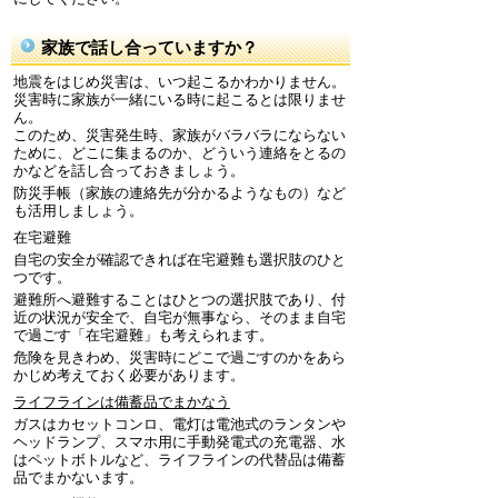
家族で話し合っていますか？
地震をはじめ災害は、いつ起こるかわかりません。
災害時に家族が一緒にいる時に起こるとは限りませ
ん。
このため、災害発生時、家族がバラバラにならない
ために、どこに集まるのか、どういう連絡をとるの
かなどを話し合っておきましょう。
防災手帳（家族の連絡先が分かるようなもの）など
も活用しましょう。
在宅避難
自宅の安全が確認できれば在宅避難も選択肢のひと
つです。
避難所へ避難することはひとつの選択肢であり、付
近の状況が安全で、自宅が無事なら、そのまま自宅
で過ごす「在宅避難」も考えられます。
危険を見きわめ、災害時にどこで過ごすのかをあら
かじめ考えておく必要があります。
ライフラインは備蓄品でまかなう
ガスはカセットコンロ、電灯は電池式のランタンや
ヘッドランプ、スマホ用に手動発電式の充電器、水
はペットボトルなど、ライフラインの代替品は備蓄
品でまかないます。