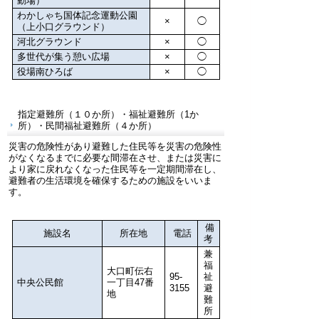
動場）
わかしゃち国体記念運動公園
×
◯
（上小口グラウンド）
河北グラウンド
×
◯
多世代が集う憩い広場
×
◯
役場南ひろば
×
◯
指定避難所（１０か所）・福祉避難所（1か
所）・民間福祉避難所（４か所）
災害の危険性があり避難した住民等を災害の危険性
がなくなるまでに必要な間滞在させ、または災害に
より家に戻れなくなった住民等を一定期間滞在し、
避難者の生活環境を確保するための施設をいいま
す。
備
施設名
所在地
電話
考
兼
福
大口町伝右
95-
祉
中央公民館
一丁目47番
3155
避
地
難
所