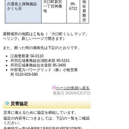
大口町新宮
福
介護老人保険施設
95-
一丁目96番
祉
さくら荘
6722
地
避
難
所
避難場所の地図は
こちら
（「大口町くらしマップ」
へリンク。新しいページで開きます）
また、困った時の連絡先は下記のとおりです。
江南警察署 56-0110
丹羽広域事務組合消防本部 95-5151
丹羽広域事務組合水道部 95-3400
中部電力パワーグリッド（株）小牧営業
所 0120-929-580
ページの先頭へ戻る
更新日 2026年5月27日
災害協定
災害に備えるために協定を締結しています。
協定の内容等につきましては、下記の一覧をご確認
ください。
各種協定一覧(令和8年1月8日現在)(PDF103KB)