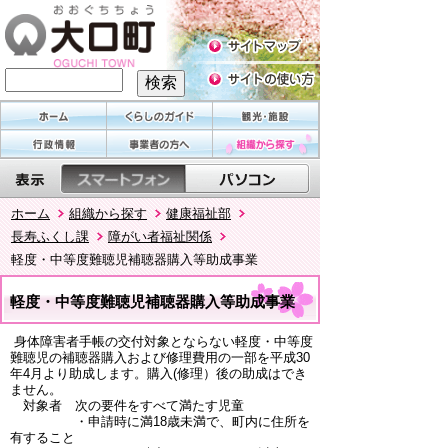
ホーム
組織から探す
健康福祉部
長寿ふくし課
障がい者福祉関係
軽度・中等度難聴児補聴器購入等助成事業
軽度・中等度難聴児補聴器購入等助成事業
身体障害者手帳の交付対象とならない軽度・中等度
難聴児の補聴器購入および修理費用の一部を平成30
年4月より助成します。購入(修理）後の助成はでき
ません。
対象者 次の要件をすべて満たす児童
・申請時に満18歳未満で、町内に住所を
有すること