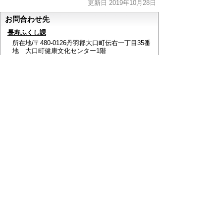
更新日 2019年10月28日
お問合わせ先
長寿ふくし課
所在地/〒480-0126丹羽郡大口町伝右一丁目35番
地 大口町健康文化センター1階
電話番号/0587-94-0051 FAX/0587-94-0052 E-mail/
choujufukushi@town.oguchi.lg.jp
ページの先頭へ戻る
このページに関するアンケート
このページの情報は役に立ちましたか？
役に立っ
どちらともいえ
役にたたなかっ
た
ない
た
このページに関してご意見がありましたらご記入く
ださい。
（ご注意）
回答が必要なお問い合わせは，直接このページの
「お問い合わせ先」（ページ作成部署）へご連絡く
ださい。（こちらではお受けできません）。
また住所・電話番号などの個人情報は記入しないで
ください。