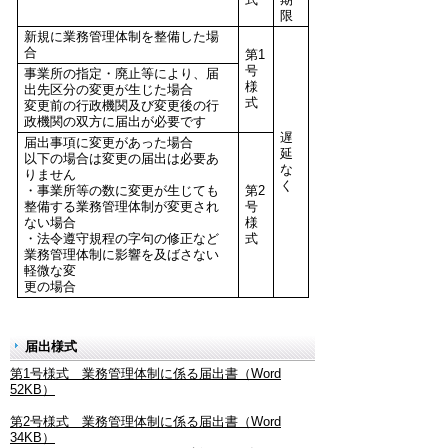
限
新規に業務管理体制を整備した場
合
第1
号
事業所の指定・廃止等により、届
様
出先区分の変更が生じた場合
式
変更前の行政機関及び変更後の行
政機関の双方に届出が必要です
遅
届出事項に変更があった場合
延
以下の場合は変更の届出は必要あ
な
りません
く
・事業所等の数に変更が生じても
第2
整備する業務管理体制が変更され
号
ない場合
様
・法令遵守規程の字句の修正など
式
業務管理体制に影響を及ばさない
軽微な変
更の場合
届出様式
第1号様式 業務管理体制に係る届出書（Word
52KB）
第2号様式 業務管理体制に係る届出書（Word
34KB）