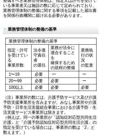
整備すべき業務管理体制は、指定又は許可を受けて
いる事業者又は施設の数に応じて定められており、
業務管理体制の整備に関する事項を記載した届出書
を関係行政機関に届け出る必要があります。
業務管理体制の整備の基準
業務管理体制の整備の基準
業務が法令に
指定・許可
法令遵
業務執
適合すること
を受けてい
守責任
行の状
を
る
者
況
確保するため
事業所数
の選任
の監査
の規程の整備
1〜19
必要
ー
ー
20〜99
必要
必要
ー
100以上
必要
必要
必要
（注）事業所の数には、介護予防サービス及び介護
予防支援事業所を含みますが、みなし事業所や介護
予防・日常生活支援総合事業における介護予防・生
活支援サービス事業所は除きます。
（例えば、同一の事業所が「認知症対応型共同生活
介護」と「介護予防認知症対応型共同生活介護」の
指定を受けている場合には、事業所の数は「2」と
数えます。）