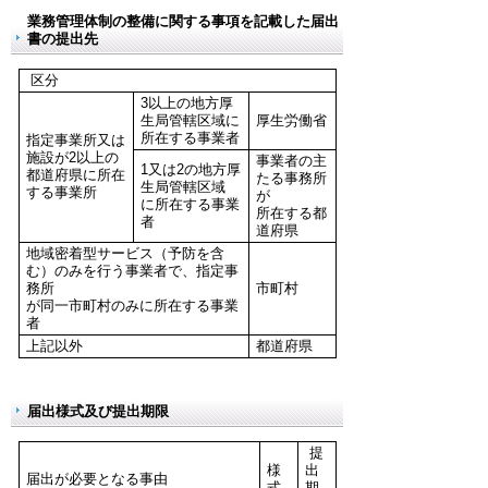
業務管理体制の整備に関する事項を記載した届出
書の提出先
区分
3以上の地方厚
生局管轄区域に
厚生労働省
所在する事業者
指定事業所又は
施設が2以上の
事業者の主
1又は2の地方厚
都道府県に所在
たる事務所
生局管轄区域
する事業所
が
に所在する事業
所在する都
者
道府県
地域密着型サービス（予防を含
む）のみを行う事業者で、指定事
務所
市町村
が同一市町村のみに所在する事業
者
上記以外
都道府県
届出様式及び提出期限
提
様
出
届出が必要となる事由
式
期