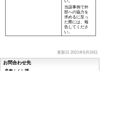
い。
当該事例で外
部への協力を
求めるに至っ
た際には、報
告してくださ
い。
更新日 2021年6月24日
お問合わせ先
長寿ふくし課
所在地/〒480-0126丹羽郡大口町伝右一丁目35番
地 大口町健康文化センター1階
電話番号/0587-94-0051 FAX/0587-94-0052 E-mail/
choujufukushi@town.oguchi.lg.jp
ページの先頭へ戻る
このページに関するアンケート
このページの情報は役に立ちましたか？
役に立っ
どちらともいえ
役にたたなかっ
た
ない
た