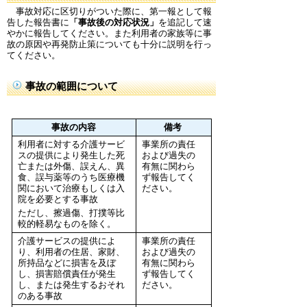
事故対応に区切りがついた際に、第一報として報
告した報告書に
「事故後の対応状況」
を追記して速
やかに報告してください。また利用者の家族等に事
故の原因や再発防止策についても十分に説明を行っ
てください。
事故の範囲について
事故の内容
備考
利用者に対する介護サービ
事業所の責任
スの提供により発生した死
および過失の
亡または外傷、誤えん、異
有無に関わら
食、誤与薬等のうち医療機
ず報告してく
関において治療もしくは入
ださい。
院を必要とする事故
ただし、擦過傷、打撲等比
較的軽易なものを除く。
介護サービスの提供によ
事業所の責任
り、利用者の住居、家財、
および過失の
所持品などに損害を及ぼ
有無に関わら
し、損害賠償責任が発生
ず報告してく
し、または発生するおそれ
ださい。
のある事故