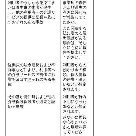
利用者のうちから感染症ま
事業所の責任
たは食中毒の患者が発生
および過失の
し、他の利用者への介護サ
有無に関わら
ービスの提供に影響を及ぼ
ず報告してく
すおそれのある事故
ださい。
また関連する
法に定める届
出義務がある
場合は、そち
らにも従い報
告を提出して
ください。
従業員の法令違反および不
利用者からの
祥事などにより、利用者へ
預かり金の横
の介護サービスの提供に影
領、個人情報
響を及ぼすおそれのある事
の紛失・漏え
故
いなどが想定
されます。
そのほか特に町および他の
利用者が行方
介護保険保険者が必要と認
不明になった
める事故
際などが想定
されます。
速やかに周辺
や心あたりが
ある場所を探
してくださ