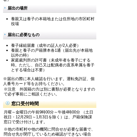
届出の場所
養親又は養子の本籍地または住所地の市区町村
役場
届出に必要なもの
養子縁組届書（成年の証人が2人必要）
養親と養子の戸籍謄本各1通（届出先が本籍地
以外の時）
家庭裁判所の許可書（未成年者を養子にする
時。ただし、自己又は配偶者の直系卑属を養子
とする場合は不要）
※届出の際に本人確認を行います。運転免許証、個
人番号カード等をお持ちください。
※注意 外国籍の方は別に書類が必要となりますの
で必ず事前にご相談ください。
窓口受付時間
月曜～金曜日の午前9時00分～午後4時00分 （土日
祝日・12月29日～1月3日を除く）は、戸籍保険課
窓口で受け付けします。
※他の市町村や他の機関に問合せが必要な届書で、
問合せ先が閉庁しているため確認ができない場合