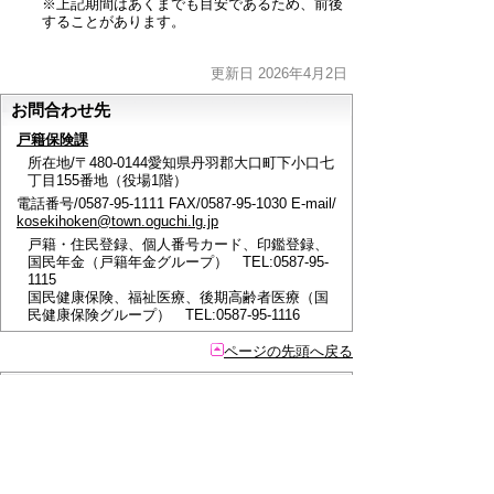
※上記期間はあくまでも目安であるため、前後
することがあります。
更新日 2026年4月2日
お問合わせ先
戸籍保険課
所在地/〒480-0144愛知県丹羽郡大口町下小口七
丁目155番地（役場1階）
電話番号/0587-95-1111 FAX/0587-95-1030 E-mail/
kosekihoken@town.oguchi.lg.jp
戸籍・住民登録、個人番号カード、印鑑登録、
国民年金（戸籍年金グループ） TEL:0587-95-
1115
国民健康保険、福祉医療、後期高齢者医療（国
民健康保険グループ） TEL:0587-95-1116
ページの先頭へ戻る
このページに関するアンケート
このページの情報は役に立ちましたか？
役に立っ
どちらともいえ
役にたたなかっ
た
ない
た
このページに関してご意見がありましたらご記入く
ださい。