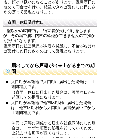
も、預かり扱いになることがあります。翌開庁日に
改めて問合せを行い、確認できれば受付した日にさ
かのぼって受理となります。
夜間・休日受付窓口
上記以外の時間帯は、宿直者が受け付けをします
が、その場で届出内容の確認ができませんので預か
り扱いになります。
翌開庁日に担当職員が内容を確認し、不備がなけれ
ば受付した日にさかのぼって受理となります。
届出してから戸籍が出来上がるまでの期
間
大口町が本籍地で大口町に届出した場合は、１
週間程度です。
（夜間・休日に届出した場合は、翌開庁日から
起算しての期間になります。）
大口町が本籍地で他市区町村に届出した場合
は、他市区町村から大口町に届書が届いてから
１週間程度です。
※同じ戸籍に関係する届出を複数同時にした場
合は、一つずつ順番に処理を行っていくため、
上記よりも期間が長くなります。