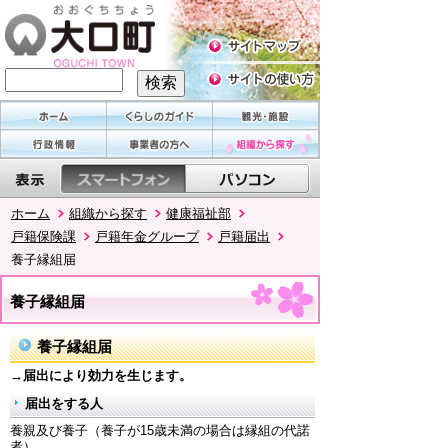
ホーム
組織から探す
健康福祉部
戸籍保険課
戸籍年金グループ
戸籍届出
養子縁組届
養子縁組届
養子縁組届
→届出により効力を生じます。
届出をする人
養親及び養子（養子が15歳未満の場合は縁組の代諾
者）